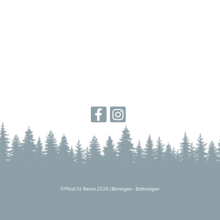
©
Pfadi St. Benno 2026
|
Binningen - Bottmingen