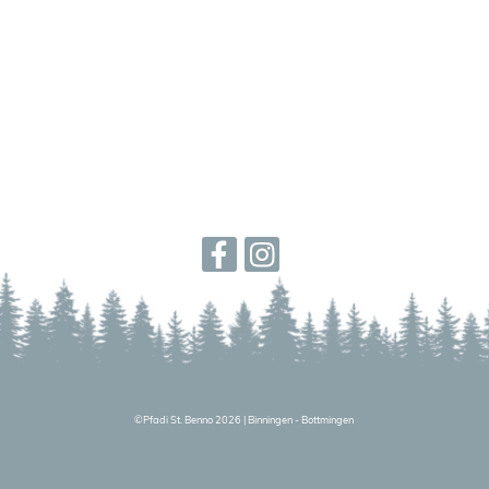
©
Pfadi St. Benno 2026
|
Binningen - Bottmingen